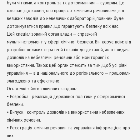
були чіткими, а контроль за їх дотриманням — суворим. Це
означає, що кожен, хто працює з хімічними речовинами, від
великих заводів до невеличких лабораторій, повинен буде
дотримуватися правил, що гарантують безпеку всіх нас.
Цей спеціалізований орган влади — справжній
мультиінструмент у сфері хімічної безпеки. Він керує всім: від
розробки великих стратегій і планів до деталей, як-от видача
дозволів на небезпечні речовини або моніторинг їх
використання. Також цей орган стежить за тим, щоб усі рівні
управління — від національного до регіонального — працювали
злагоджено та ефективно.
Ось деякі з його ключових завдань:
• Розробка і реалізація державної політики у сфері хімічної
безпеки.
• Випуск і контроль дозволів на використання небезпечних
хімічних речовин.
• Реєстрація хімічних речовин та управління інформацією про
них.