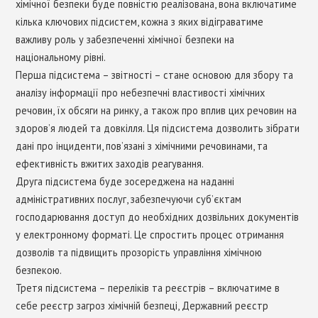
хімічної безпеки буде повністю реалізована, вона включатиме
кілька ключових підсистем, кожна з яких відіграватиме
важливу роль у забезпеченні хімічної безпеки на
національному рівні.
Перша підсистема – звітності – стане основою для збору та
аналізу інформації про небезпечні властивості хімічних
речовин, їх обсяги на ринку, а також про вплив цих речовин на
здоров’я людей та довкілля. Ця підсистема дозволить зібрати
дані про інциденти, пов’язані з хімічними речовинами, та
ефективність вжитих заходів реагування.
Друга підсистема буде зосереджена на наданні
адміністративних послуг, забезпечуючи суб’єктам
господарювання доступ до необхідних дозвільних документів
у електронному форматі. Це спростить процес отримання
дозволів та підвищить прозорість управління хімічною
безпекою.
Третя підсистема – переліків та реєстрів – включатиме в
себе реєстр загроз хімічній безпеці, Державний реєстр