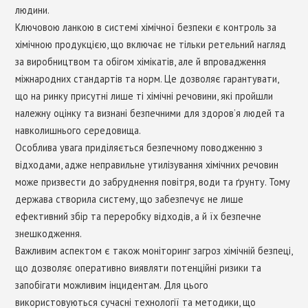
людини.
Ключовою ланкою в системі хімічної безпеки є контроль за
хімічною продукцією, що включає не тільки ретельний нагляд
за виробництвом та обігом хімікатів, але й впровадження
міжнародних стандартів та норм. Це дозволяє гарантувати,
що на ринку присутні лише ті хімічні речовини, які пройшли
належну оцінку та визнані безпечними для здоров’я людей та
навколишнього середовища.
Особлива увага приділяється безпечному поводженню з
відходами, адже неправильне утилізування хімічних речовин
може призвести до забруднення повітря, води та ґрунту. Тому
держава створила систему, що забезпечує не лише
ефективний збір та переробку відходів, а й їх безпечне
знешкодження.
Важливим аспектом є також моніторинг загроз хімічній безпеці,
що дозволяє оперативно виявляти потенційні ризики та
запобігати можливим інцидентам. Для цього
використовуються сучасні технології та методики, що