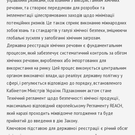
управління ризиками, пов’язаними з використанням хімічних
речовин, та створює передумови для розробки та
імплементації цілеспрямованих заходів щодо мінімізації
потенційних ризиків. Це також сприяє виконанню міжнародних
зобов’язань та стандартів у галузі хімічної безпеки, зміцнюючи
глобальні зусилля у запобіганні хімічним загрозам.
Державна реєстрація хімічних речовин є фундаментальним
процесом, який забезпечує систематичний контроль за обігом
хімічних речовин, вироблених або імпортованих для
використання на ринку. Цей процес виконується центральним
органом виконавчої влади, що реалізує державну політику у
сфері, і регулюється відповідно до порядку, встановленого
Кабінетом Міністрів України. Підзаконним актом стане
Технічний регламент щодо безпечності хімічної продукції,
максимально відповідний європейському Регламенту REACH,
який наразі проходить міжвідомче погодження та буде
прийнятий до введення в дію Закону.
Ключовою підставою для державної реєстрації є річний обсяг