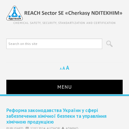
CHEMICAL SAFETY, SECURITY, STANDARTIZATION AND CERTIFICATION
A
A
A
MENU
HOME
Реформа законодавства України у сфері
забезпечення хімічної безпеки та управління
ABOUT REACH SECTOR
хімічною продукцією
PUBLISHED
12.02.2024
AUTHOR:
ADMINO