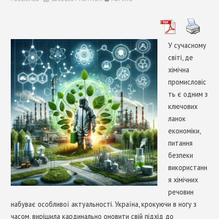
EU CHEMICAL LEGISLATION
STANDARTIZATION
У сучасному
світі, де
CONTACTS
хімічна
промисловіс
ть є одним з
ключових
ланок
економіки,
питання
безпеки
використанн
я хімічних
речовин
набуває особливої актуальності. Україна, крокуючи в ногу з
часом, вирішила кардинально оновити свій підхід до