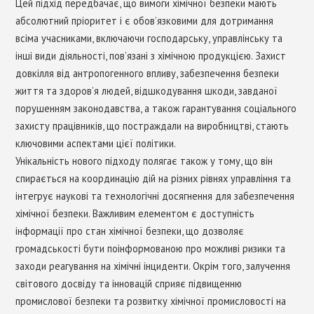
Цей підхід передбачає, що вимоги хімічної безпеки мають
абсолютний пріоритет і є обов’язковими для дотримання
всіма учасниками, включаючи господарську, управлінську та
інші види діяльності, пов’язані з хімічною продукцією. Захист
довкілля від антропогенного впливу, забезпечення безпеки
життя та здоров’я людей, відшкодування шкоди, завданої
порушенням законодавства, а також гарантування соціального
захисту працівників, що постраждали на виробництві, стають
ключовими аспектами цієї політики.
Унікальність нового підходу полягає також у тому, що він
спирається на координацію дій на різних рівнях управління та
інтегрує наукові та технологічні досягнення для забезпечення
хімічної безпеки. Важливим елементом є доступність
інформації про стан хімічної безпеки, що дозволяє
громадськості бути поінформованою про можливі ризики та
заходи реагування на хімічні інциденти. Окрім того, залучення
світового досвіду та інновацій сприяє підвищенню
промислової безпеки та розвитку хімічної промисловості на