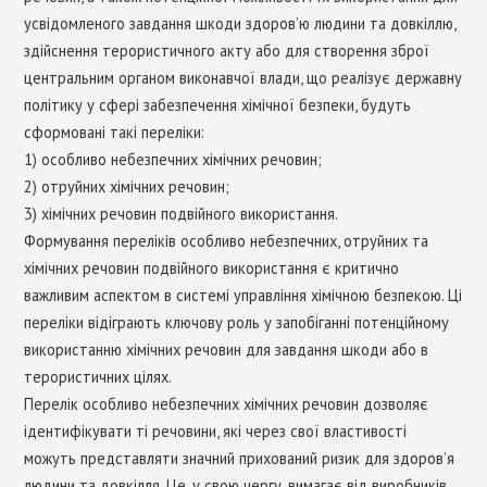
усвідомленого завдання шкоди здоров’ю людини та довкіллю,
здійснення терористичного акту або для створення зброї
центральним органом виконавчої влади, що реалізує державну
політику у сфері забезпечення хімічної безпеки, будуть
сформовані такі переліки:
1) особливо небезпечних хімічних речовин;
2) отруйних хімічних речовин;
3) хімічних речовин подвійного використання.
Формування переліків особливо небезпечних, отруйних та
хімічних речовин подвійного використання є критично
важливим аспектом в системі управління хімічною безпекою. Ці
переліки відіграють ключову роль у запобіганні потенційному
використанню хімічних речовин для завдання шкоди або в
терористичних цілях.
Перелік особливо небезпечних хімічних речовин дозволяє
ідентифікувати ті речовини, які через свої властивості
можуть представляти значний прихований ризик для здоров’я
людини та довкілля. Це, у свою чергу, вимагає від виробників