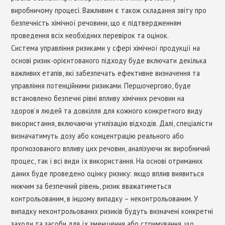
виробничому процесі. Важливим є також складання звіту про
безпечність хімічної речовини, що є підтвердженням
проведення всіх необхідних перевірок та оцінок.
Cистема управління ризиками у сфері хімічної продукції на
основі ризик-орієнтованого підходу буде включати декілька
важливих етапів, які забезпечать ефективне визначення та
управління потенційними ризиками. Першочергово, буде
встановлено безпечні рівні впливу хімічних речовин на
здоров’я людей та довкілля для кожного конкретного виду
використання, включаючи утилізацію відходів. Далі, спеціалісти
визначатимуть дозу або концентрацію реального або
прогнозованого впливу цих речовин, аналізуючи як виробничий
процес, так і всі види їх використання. На основі отриманих
даних буде проведено оцінку ризику: якщо вплив виявиться
нижчим за безпечний рівень, ризик вважатиметься
контрольованим, в іншому випадку – неконтрольованим. У
випадку неконтрольованих ризиків будуть визначені конкретні
заходи та засоби для їх зменшення або стримування, що