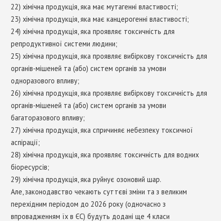
22) хімічна продукція, яка має мутагенні властивості;
23) хімічна продукція, яка має канцерогенні властивості;
24) хімічна продукція, яка проявляє токсичність для
репродуктивної системи людини;
25) хімічна продукція, яка проявляє вибіркову токсичність для
органів-мішеней та (або) систем органів за умови
одноразового впливу;
26) хімічна продукція, яка проявляє вибіркову токсичність для
органів-мішеней та (або) систем органів за умови
багаторазового впливу;
27) хімічна продукція, яка спричиняє небезпеку токсичної
аспірації;
28) хімічна продукція, яка проявляє токсичність для водних
біоресурсів;
29) хімічна продукція, яка руйнує озоновий шар.
Але, законодавство чекають суттєві зміни та з великим
перехідним періодом до 2026 року (одночасно з
впровадженням їх в ЄС) будуть додані ще 4 класи