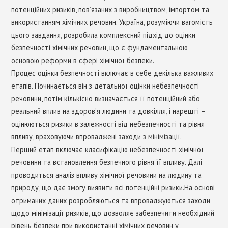
потенційних ризиків, пов’язаних з виробництвом, імпортом та
використанням хімічних речовин. Україна, розуміючи вагомість
цього завдання, розробила комплексний підхід до оцінки
безпечності хімічних речовин, що є фундаментальною
основою реформи в сфері хімічної безпеки.
Процес оцінки безпечності включає в себе декілька важливих
етапів. Починається він з детальної оцінки небезпечності
речовини, потім кількісно визначається її потенційний або
реальний вплив на здоров’я людини та довкілля, і нарешті –
оцінюються ризики в залежності від небезпечності та рівня
впливу, враховуючи впроваджені заходи з мінімізації.
Перший етап включає класифікацію небезпечності хімічної
речовини та встановлення безпечного рівня її впливу. Далі
проводиться аналіз впливу хімічної речовини на людину та
природу, що дає змогу виявити всі потенційні ризики.На основі
отриманих даних розробляються та впроваджуються заходи
щодо мінімізації ризиків, що дозволяє забезпечити необхідний
рівень безпеки при використанні хімічних речовин у