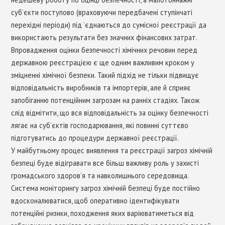
суб’єкти поступово (враховуючи передбачені ступінчаті
перехідні періоди) під ’єднаються до сумісної реєстрації да
використають результати без значних фінансових затрат.
Впровадження оцінки безпечності хімічних речовин перед
державною реєстрацією є ще одним важливим кроком у
зміцненні хімічної безпеки. Такий підхід не тільки підвищує
відповідальність виробників та імпортерів, але й сприяє
запобіганню потенційним загрозам на ранніх стадіях. Також
слід відмітити, що вся відповідальність за оцінку безпечності
лягає на суб’єктів господарювання, які повинні суттєво
підготуватись до процедури державної реєстрації.
У майбутньому процес виявлення та реєстрації загроз хімічній
безпеці буде відігравати все більш важливу роль у захисті
громадського здоров’я та навколишнього середовища.
Система моніторингу загроз хімічній безпеці буде постійно
вдосконалюватися, щоб оперативно ідентифікувати
потенційні ризики, походження яких варіюватиметься від