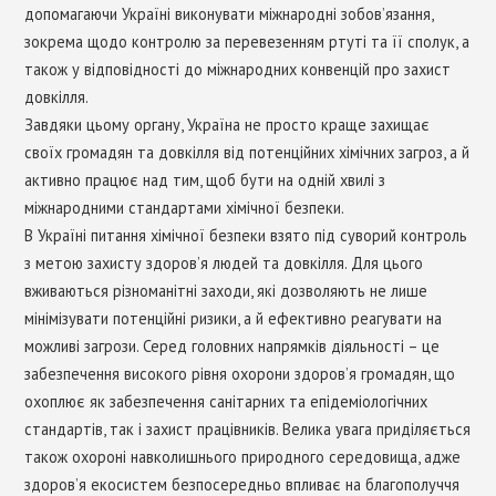
допомагаючи Україні виконувати міжнародні зобов’язання,
зокрема щодо контролю за перевезенням ртуті та її сполук, а
також у відповідності до міжнародних конвенцій про захист
довкілля.
Завдяки цьому органу, Україна не просто краще захищає
своїх громадян та довкілля від потенційних хімічних загроз, а й
активно працює над тим, щоб бути на одній хвилі з
міжнародними стандартами хімічної безпеки.
В Україні питання хімічної безпеки взято під суворий контроль
з метою захисту здоров’я людей та довкілля. Для цього
вживаються різноманітні заходи, які дозволяють не лише
мінімізувати потенційні ризики, а й ефективно реагувати на
можливі загрози. Серед головних напрямків діяльності – це
забезпечення високого рівня охорони здоров’я громадян, що
охоплює як забезпечення санітарних та епідеміологічних
стандартів, так і захист працівників. Велика увага приділяється
також охороні навколишнього природного середовища, адже
здоров’я екосистем безпосередньо впливає на благополуччя