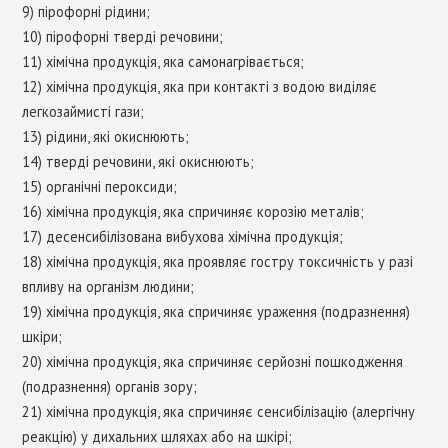
9) пірофорні рідини;
10) пірофорні тверді речовини;
11) хімічна продукція, яка самонагрівається;
12) хімічна продукція, яка при контакті з водою виділяє
легкозаймисті гази;
13) рідини, які окиснюють;
14) тверді речовини, які окиснюють;
15) органічні пероксиди;
16) хімічна продукція, яка спричиняє корозію металів;
17) десенсибілізована вибухова хімічна продукція;
18) хімічна продукція, яка проявляє гостру токсичність у разі
впливу на організм людини;
19) хімічна продукція, яка спричиняє ураження (подразнення)
шкіри;
20) хімічна продукція, яка спричиняє серйозні пошкодження
(подразнення) органів зору;
21) хімічна продукція, яка спричиняє сенсибілізацію (алергічну
реакцію) у дихальних шляхах або на шкірі;