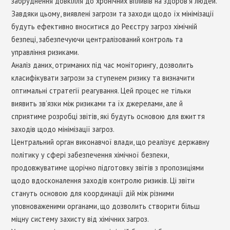
забруднення довкілля до хронічних впливів на здоров’я людей.
Завдяки цьому, виявлені загрози та заходи щодо їх мінімізації
будуть ефективно вноситися до Реєстру загроз хімічній
безпеці, забезпечуючи централізований контроль та
управління ризиками.
Аналіз даних, отриманих під час моніторингу, дозволить
класифікувати загрози за ступенем ризику та визначити
оптимальні стратегії реагування. Цей процес не тільки
виявить зв’язки між ризиками та їх джерелами, але й
сприятиме розробці звітів, які будуть основою для вжиття
заходів щодо мінімізації загроз.
Центральний орган виконавчої влади, що реалізує державну
політику у сфері забезпечення хімічної безпеки,
продовжуватиме щорічно підготовку звітів з пропозиціями
щодо вдосконалення заходів контролю ризиків. Ці звіти
стануть основою для координації дій між різними
уповноваженими органами, що дозволить створити більш
міцну систему захисту від хімічних загроз.