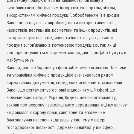
Дія Закону поширюється на діяльність, пов’язану з
виробництвом, зберіганням, імпортом, експортом, обігом,
використанням хімічної продукції, обробленням її відходів.
Закон не стосується виробництва та використання ліків,
наркотиків, пестицидів, косметики та інших продуктів, які
використовуються в медицині та інших галузях, а також
продуктів, пов’язаних з тютюновою продукцією, так як ці
сектори регулюється окремим законодавством (або будуть в
майбутньому).
Законодавство України у сфері забезпечення хімічної безпеки
та управління хімічною продукцією визначається рядом
нормативних документів, серед яких основним є зазначений
Закон, що регламентує основні відносини у цій сфері. Це
включає Конституцію України, Кодекс цивільного захисту,
закони про охорону навколишнього середовища, оцінку впливу
на довкілля, охорону праці, санітарне та епідемічне
благополуччя населення, дозвільну систему у сфері
господарської діяльності, державний нагляд у цій сфері,