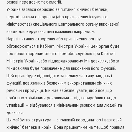
основі передових технологій.
Україна взялася серйозно за питання хімічної безпеки,
передбачаючи створення (або призначення існуючого
міністерства) спеціального центрального органу виконавчої
влади для керування цим важливим напрямком.
Наразі питання створення або призначення органу
обговорюється в Кабінеті Міністрів України: цей орган буде
або новоствореним агентством або службою при Кабінеті
Міністрів України, або підпорядкованому Міндовкілля, або ж
Міндовкілля буде призначене для виконання його функцій.
Цей орган буде відповідати за велику частину завдань і
функцій, пов’язаних з безпечним використанням хімічних
речовин і продукції. Він має забезпечувати, щоб все, що
пов’язано з хімічними речовинами — від їх виробництва до
утилізації — відбувалося з мінімальним ризиком для людей та
довкілля.
Ця майбутня структура — справжній координатор і вартовий
хімічної безпеки в країні. Вона працюатиме на те, щоб правила