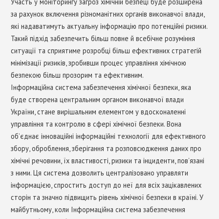
Участь у моніторингу загроз хімічній безпеці буде розширена
за рахунок включення різноманітних органів виконавчої влади,
які надаватимуть актуальну інформацію про потенційні ризики.
Такий підхід забезпечить більш повне й всебічне розуміння
ситуації та сприятиме розробці більш ефективних стратегій
мінімізації ризиків, зробивши процес управління хімічною
безпекою більш прозорим та ефективним.
Інформаційна система забезпечення хімічної безпеки, яка
буде створена центральним органом виконавчої влади
України, стане вирішальним елементом у вдосконаленні
управління та контролю в сфері хімічної безпеки. Вона
об’єднає інноваційні інформаційні технології для ефективного
збору, оброблення, зберігання та розповсюдження даних про
хімічні речовини, їх властивості, ризики та інциденти, пов’язані
з ними. Ця система дозволить централізовано управляти
інформацією, спростить доступ до неї для всіх зацікавлених
сторін та значно підвищить рівень хімічної безпеки в країні. У
майбутньому, коли Інформаційна система забезпечення