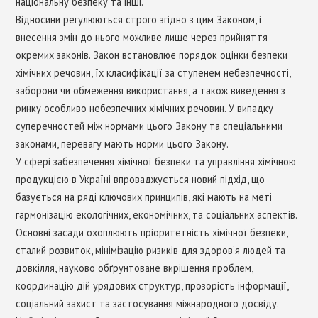
національну безпеку та інші.
Відносини регулюються строго згідно з цим Законом, і
внесення змін до нього можливе лише через прийняття
окремих законів. Закон встановлює порядок оцінки безпеки
хімічних речовин, їх класифікації за ступенем небезпечності,
заборони чи обмеження використання, а також виведення з
ринку особливо небезпечних хімічних речовин. У випадку
суперечностей між нормами цього Закону та спеціальними
законами, перевагу мають норми цього Закону.
У сфері забезпечення хімічної безпеки та управління хімічною
продукцією в Україні впроваджується новий підхід, що
базується на ряді ключових принципів, які мають на меті
гармонізацію екологічних, економічних, та соціальних аспектів.
Основні засади охоплюють пріоритетність хімічної безпеки,
сталий розвиток, мінімізацію ризиків для здоров’я людей та
довкілля, науково обґрунтоване вирішення проблем,
координацію дій урядових структур, прозорість інформації,
соціальний захист та застосування міжнародного досвіду.