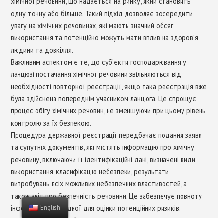
хімічної речовини, що надається на ринку, який становить
одну тонну або більше. Такий підхід дозволяє зосередити
увагу на хімічних речовинах, які мають значний обсяг
використання та потенційно можуть мати вплив на здоров’я
людини та довкілля.
Важливим аспектом є те, що суб’єкти господарювання у
ланцюзі постачання хімічної речовини звільняються від
необхідності повторної реєстрації, якщо така реєстрація вже
була здійснена попереднім учасником ланцюга. Це спрощує
процес обігу хімічних речовин, не зменшуючи при цьому рівень
контролю за їх безпекою.
Процедура державної реєстрації передбачає подання заяви
та супутніх документів, які містять інформацію про хімічну
речовину, включаючи її ідентифікаційні дані, визначені види
використання, класифікацію небезпеки, результати
випробувань всіх можливих небезпечних властивостей, а
також звіт про безпечність речовини. Це забезпечує повноту
English
інформації, необхідної для оцінки потенційних ризиків.