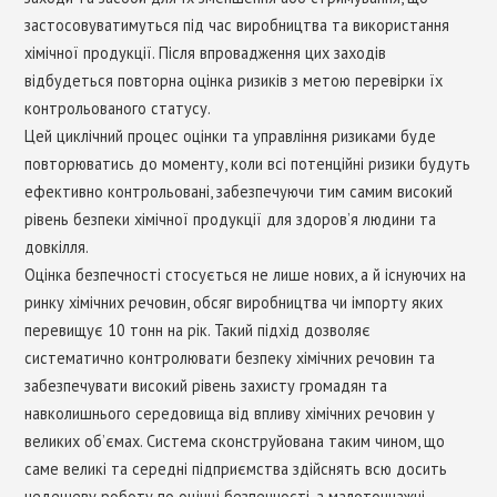
застосовуватимуться під час виробництва та використання
хімічної продукції. Після впровадження цих заходів
відбудеться повторна оцінка ризиків з метою перевірки їх
контрольованого статусу.
Цей циклічний процес оцінки та управління ризиками буде
повторюватись до моменту, коли всі потенційні ризики будуть
ефективно контрольовані, забезпечуючи тим самим високий
рівень безпеки хімічної продукції для здоров’я людини та
довкілля.
Оцінка безпечності стосується не лише нових, а й існуючих на
ринку хімічних речовин, обсяг виробництва чи імпорту яких
перевищує 10 тонн на рік. Такий підхід дозволяє
систематично контролювати безпеку хімічних речовин та
забезпечувати високий рівень захисту громадян та
навколишнього середовища від впливу хімічних речовин у
великих об’ємах. Система сконструйована таким чином, що
саме великі та середні підприємства здійснять всю досить
недешеву роботу по оцінці безпечності, а малотоннажні