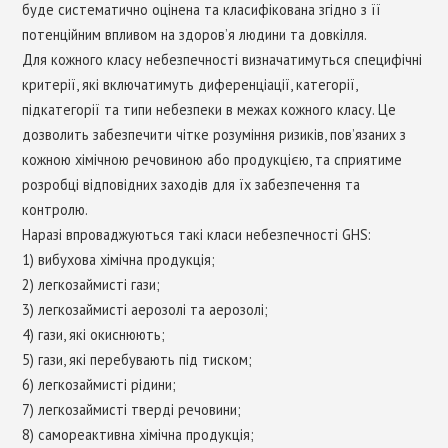
буде систематично оцінена та класифікована згідно з її
потенційним впливом на здоров’я людини та довкілля.
Для кожного класу небезпечності визначатимуться специфічні
критерії, які включатимуть диференціації, категорії,
підкатегорії та типи небезпеки в межах кожного класу. Це
дозволить забезпечити чітке розуміння ризиків, пов’язаних з
кожною хімічною речовиною або продукцією, та сприятиме
розробці відповідних заходів для їх забезпечення та
контролю.
Наразі впроваджуються такі класи небезпечності GHS:
1) вибухова хімічна продукція;
2) легкозаймисті гази;
3) легкозаймисті аерозолі та аерозолі;
4) гази, які окиснюють;
5) гази, які перебувають під тиском;
6) легкозаймисті рідини;
7) легкозаймисті тверді речовини;
8) самореактивна хімічна продукція;