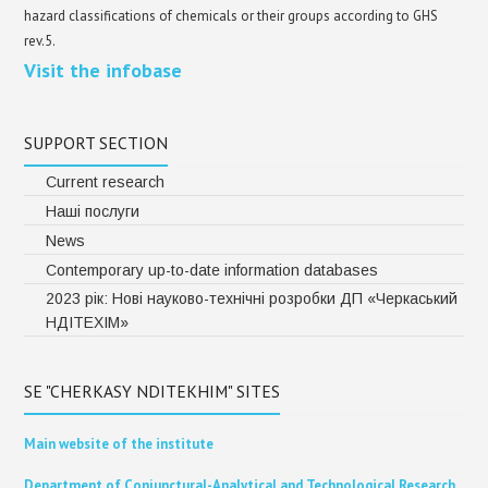
hazard classifications of chemicals or their groups according to GHS
rev.5.
Visit the infobase
SUPPORT SECTION
Current research
Наші послуги
News
Contemporary up-to-date information databases
2023 рік: Нові науково-технічні розробки ДП «Черкаський
НДІТЕХІМ»
SE "CHERKASY NDITEKHIM" SITES
Main website of the institute
Department of Conjunctural-Analytical and Technological Research