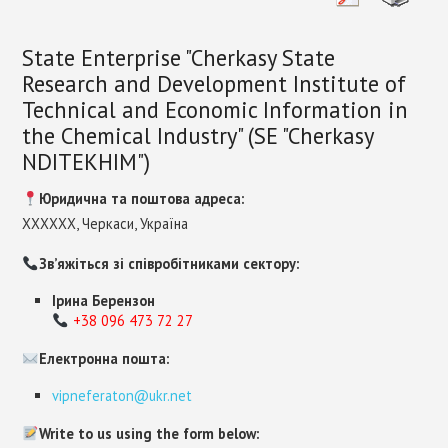
EU CHEMICAL LEGISLATION
State Enterprise "Cherkasy State
STANDARTIZATION
Research and Development Institute of
Technical and Economic Information in
CONTACTS
the Chemical Industry" (SE "Cherkasy
NDITEKHIM")
Юридична та поштова адреса:
XXXXXX, Черкаси, Україна
Зв’яжіться зі співробітниками сектору:
Ірина Берензон
+38 096 473 72 27
Електронна пошта:
vipneferaton@ukr.net
Write to us using the form below: