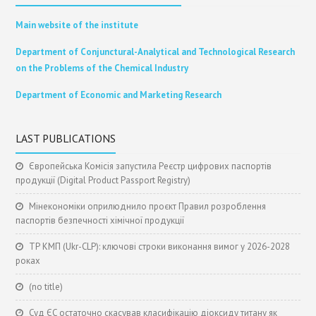
Main website of the institute
Department of Conjunctural-Analytical and Technological Research
on the Problems of the Chemical Industry
Department of Economic and Marketing Research
LAST PUBLICATIONS
Європейська Комісія запустила Реєстр цифрових паспортів
продукції (Digital Product Passport Registry)
Мінекономіки оприлюднило проєкт Правил розроблення
паспортів безпечності хімічної продукції
ТР КМП (Ukr-CLP): ключові строки виконання вимог у 2026-2028
роках
(no title)
Суд ЄС остаточно скасував класифікацію діоксиду титану як