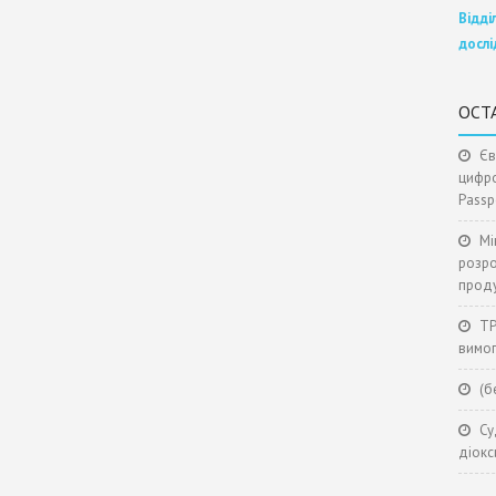
Відді
досл
ОСТА
Єв
цифро
Passpo
Мі
розро
проду
ТР
вимог
(б
Су
діокс