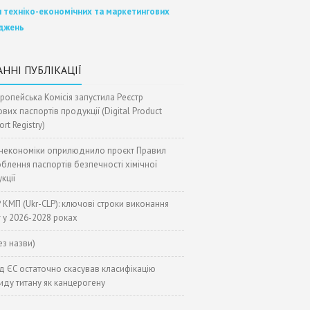
л техніко-економічних та маркетингових
іджень
ННІ ПУБЛІКАЦІЇ
ропейська Комісія запустила Реєстр
вих паспортів продукції (Digital Product
rt Registry)
некономіки оприлюднило проєкт Правил
блення паспортів безпечності хімічної
кції
 КМП (Ukr-CLP): ключові строки виконання
 у 2026-2028 роках
ез назви)
д ЄС остаточно скасував класифікацію
иду титану як канцерогену