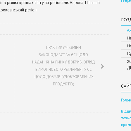
Пер
 в різних країнах світу за регіонами: Європа, Північна
хоокеанський регіон.
РОЗ
А
Н
Н
ПРАКТИКУМ «ЗМІНИ
Су
ЗАКОНОДАВСТВА ЄС ЩОДО
20
НАДАННЯ НА РИНКУ ДОБРИВ. ОГЛЯД
Д
ВИМОГ НОВОГО РЕГЛАМЕНТУ ЄС
ЩОДО ДОБРИВ (УДОБРЮВАЛЬНИХ
ПРОДУКТІВ)
САЙ
Голов
Відді
техно
пром