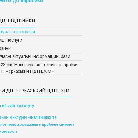
ейти до інфобази
ДІЛ ПІДТРИМКИ
ктуальні розробки
аші послуги
овини
часні актуальні інформаційні бази
23 рік: Нові науково-технічні розробки
П «Черкаський НДІТЕХІМ»
ТИ ДП “ЧЕРКАСЬКИЙ НДІТЕХІМ”
ний сайт інституту
л кон’юнктурно-аналітичних та
логічних досліджень з проблем хімічної
исловості