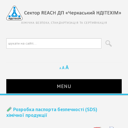
ХІМІЧНА БЕЗПЕКА, СТАНДАРТИЗАЦІЯ ТА СЕРТИФІКАЦІЯ
A
A
A
MENU
ГОЛОВНА
Розробка паспорта безпечності (SDS)
хімічної продукції
ПРО СЕКТОР REACH