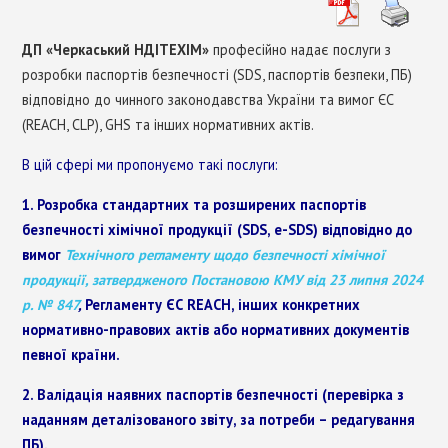
ХІМІЧНІ НПА ЄВРОСОЮЗУ
ДП «Черкаський НДІТЕХІМ»
професійно надає послуги з
СТАНДАРТИЗАЦІЯ
розробки паспортів безпечності (SDS, паспортів безпеки, ПБ)
відповідно до чинного законодавства України та вимог ЄС
(REACH, CLP), GHS та інших нормативних актів.
КОНТАКТИ
В цій сфері ми пропонуємо такі послуги:
1. Розробка стандартних та розширених паспортів
безпечності хімічної продукції (SDS, e-SDS) відповідно до
вимог
Технічного регламенту щодо безпечності хімічної
продукції, затвердженого Постановою КМУ від 23 липня 2024
р. № 847
,
Регламенту ЄС REACH, інших конкретних
нормативно-правових актів або нормативних документів
певної країни.
2. Валідація наявних паспортів безпечності (перевірка з
наданням деталізованого звіту, за потреби – редагування
ПБ).