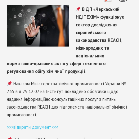
ХІМІЧНІ НПА ЄВРОСОЮЗУ
В ДП «Черкаський
НДІТЕХІМ» функціонує
СТАНДАРТИЗАЦІЯ
сектор дослідження
європейського
КОНТАКТИ
законодавства REACH,
міжнародних та
національних
нормативно-правових актів у сфері технічного
регулювання обігу хімічної продукції.
Наказом Міністерства хімічної промисловості України №
735 від 29.12.07 на Інститут покладено обов’язки щодо
надання інформаційно-консультаційних послуг з питань
законодавства REACH для підприємств національної хімічної
промисловості.
>>>відкрити документ<<<