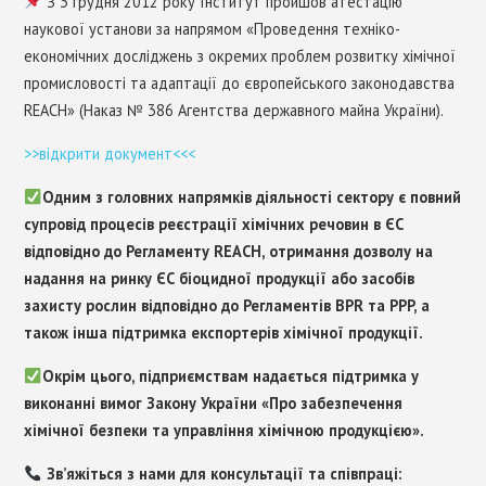
З 3 грудня 2012 року Інститут пройшов атестацію
наукової установи за напрямом «Проведення техніко-
економічних досліджень з окремих проблем розвитку хімічної
промисловості та адаптації до європейського законодавства
REACH» (Наказ № 386 Агентства державного майна України).
>>відкрити документ<<<
Одним з головних напрямків діяльності сектору є повний
супровід процесів реєстрації хімічних речовин в ЄС
відповідно до Регламенту REACH, отримання дозволу на
надання на ринку ЄС біоцидної продукції або засобів
захисту рослин відповідно до Регламентів BPR та PPP, а
також інша підтримка експортерів хімічної продукції.
Окрім цього, підприємствам надається підтримка у
виконанні вимог Закону України «Про забезпечення
хімічної безпеки та управління хімічною продукцією».
Зв’яжіться з нами для консультації та співпраці: