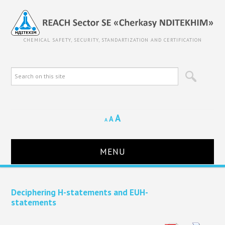
CHEMICAL SAFETY, SECURITY, STANDARTIZATION AND CERTIFICATION
A
A
A
MENU
HOME
Deciphering H-statements and EUH-
statements
ABOUT REACH SECTOR