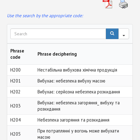
EU CHEMICAL LEGISLATION
Use the search by the appropriate code:
STANDARTIZATION
S
e
CONTACTS
a
r
Phrase
Phrase deciphering
c
code
h
H200
Нестабільна вибухова хімічна продукція
H201
Вибухає: небезпека вибуху масою
H202
Вибухає: серйозна небезпека розкидання
Вибухає: небезпека загоряння_ вибуху та
H203
розкидання
H204
Небезпека загоряння та розкидання
При потраплянні у вогонь може вибухати
H205
масою