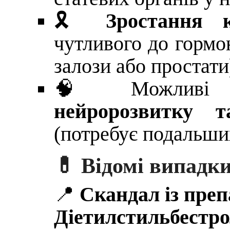
🎗
Зростання к
чутливого до гормо
залози або простати
🧠 Можливі з
нейророзвитку т
(потребує подальши
💊
Відомі випадк
📍
Скандал із пре
Діетилстильбестр