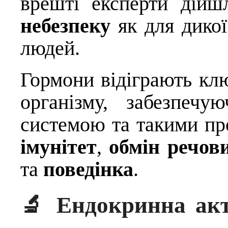
врешті експерти дійш
небезпеку
як для дикої
людей.
Гормони відіграють кл
організму, забезпеч
системою та такими пр
імунітет
,
обмін речов
та
поведінка
.
🔬 Ендокринна акт