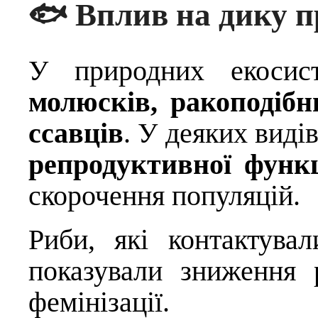
🐟 Вплив на дику 
У природних екосис
молюсків, ракоподібни
ссавців
. У деяких виді
репродуктивної функц
скорочення популяцій.
Риби, які контактува
показували зниження 
фемінізації.