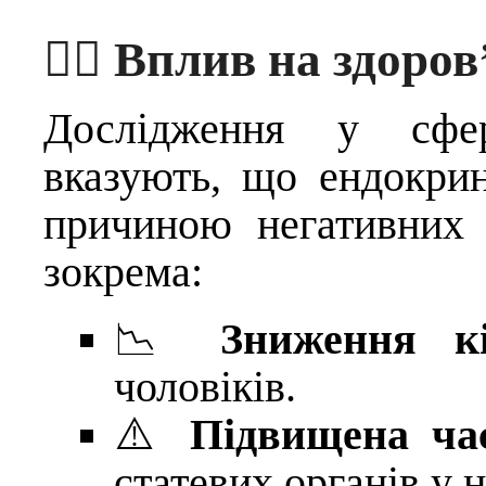
👩‍⚕️ Вплив на здоро
Дослідження у сфер
вказують, що ендокри
причиною негативних 
зокрема:
📉
Зниження кі
чоловіків.
⚠️
Підвищена ча
статевих органів у