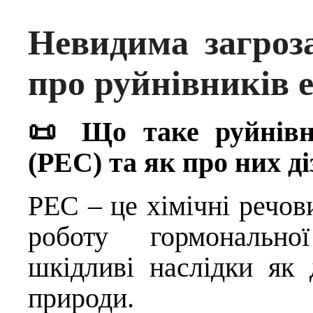
Невидима загроз
про руйнівників 
📜 Що таке руйнівн
(РЕС) та як про них д
РЕС – це хімічні речов
роботу гормонально
шкідливі наслідки як 
природи.