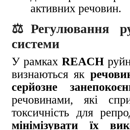
активних речовин.
⚖️ Регулювання ру
системи
У рамках
REACH
руйн
визнаються як
речови
серйозне занепокоєн
речовинами, які спр
токсичність для репр
мінімізувати їх ви