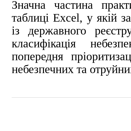
Значна частина прак
таблиці Excel, у якій з
із державного реєстр
класифікація небез
попередня пріоритиза
небезпечних та отруйни