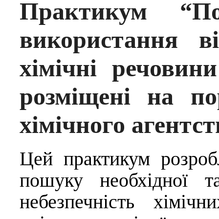
Практикум “П
використання в
хімічні речовини
розміщені на по
хімічного агентс
Цей практикум розро
пошуку необхідної т
небезпечність хімічн