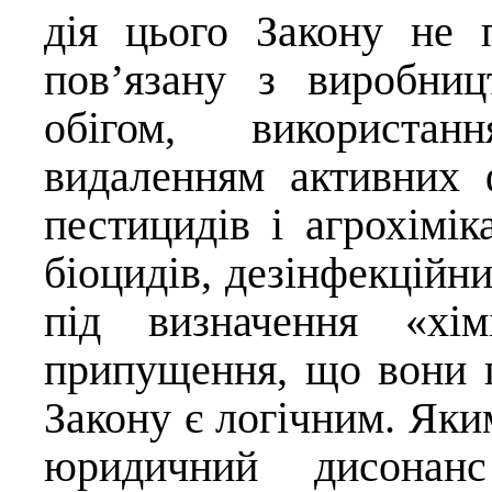
дія цього Закону не 
пов’язану з виробниц
обігом, використан
видаленням активних 
пестицидів і агрохімік
біоцидів, дезінфекційни
під визначення «хім
припущення, що вони п
Закону є логічним. Яки
юридичний дисонан