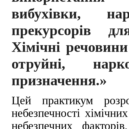
вибухівки, н
прекурсорів дл
Хімічні речовини
отруйні, нарко
призначення.»
Цей практикум розр
небезпечності хімічних
небезпечних факторів