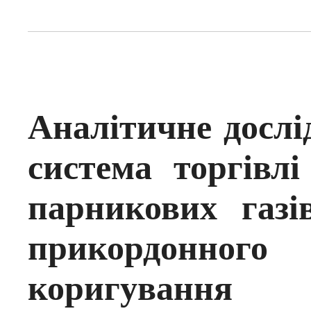
Аналітичне досл
система торгівл
парникових газі
прикордонно
коригуванн